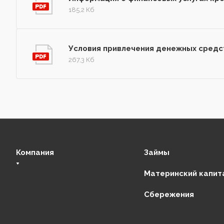
185,2 Кб
Условия привлечения денежных средс
267,3 Кб
Компания
Займы
Материнский капит
О нас
Сбережения
Финансовая стабильность
Регулирующие органы
Отзывы