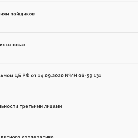
ниям пайщиков
их взносах
сьмом ЦБ РФ от 14.09.2020 №ИН 06-59 131
ьности третьими лицами
едитного кооператива