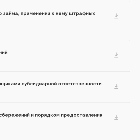
о займа, применении к нему штрафных
ний
пайщиками субсидиарной ответственности
 сбережений и порядком предоставления