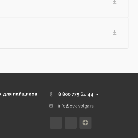
 для пайщиков
8 800 775 64 44
info@ovk-volga.ru