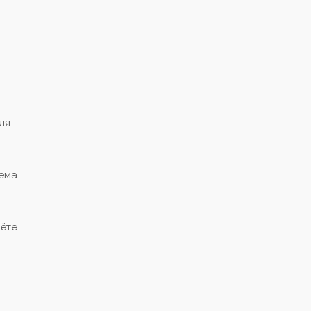
ля
ема.
чёте