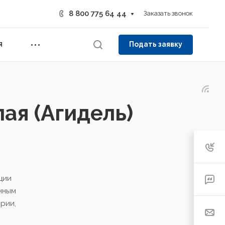
8 800 775 64 44
Заказать звонок
Подать заявку
Я
ая (Агидель)
ции
нным
рии,