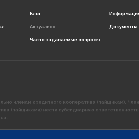
Блог
Информация
ал
Актуально
Документы
Часто задаваемые вопросы
льно членам кредитного кооператива (пайщикам). Член
тива (пайщиками) нести субсидиарную ответственность
са.