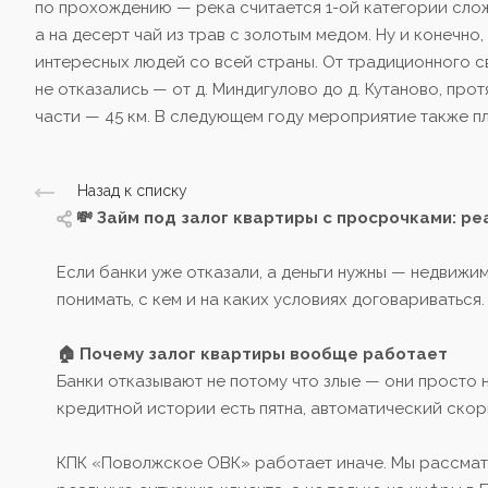
по прохождению — река считается 1-ой категории сложн
а на десерт чай из трав с золотым медом. Ну и конечно
интересных людей со всей страны. От традиционного с
не отказались — от д. Миндигулово до д. Кутаново, про
части — 45 км. В следующем году мероприятие также п
Назад к списку
💸 Займ под залог квартиры с просрочками: реа
Если банки уже отказали, а деньги нужны — недвиж
понимать, с кем и на каких условиях договариваться.
🏠 Почему залог квартиры вообще работает
Банки отказывают не потому что злые — они просто 
кредитной истории есть пятна, автоматический скори
КПК «Поволжское ОВК» работает иначе. Мы рассмат