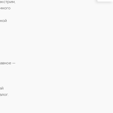
экстрим,
 много
дной
лавное —
ей
алог.