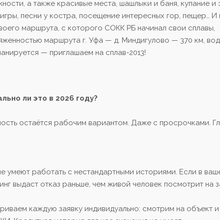
ости, а также красивые места, шашлыки и баня, купание и 
, игры, песни у костра, посещение интересных гор, пещер… И
воего маршрута, с которого СОКК РБ начинал свои сплавы,
тяженностью маршрута г. Уфа — д. Миндигулово — 370 км, во
ланируется — приглашаем на сплав-2013!
льно ли это в 2026 году?
имость остаётся рабочим вариантом. Даже с просрочками. Г
не умеют работать с нестандартными историями. Если в ваш
нг выдаст отказ раньше, чем живой человек посмотрит на з
риваем каждую заявку индивидуально: смотрим на объект и