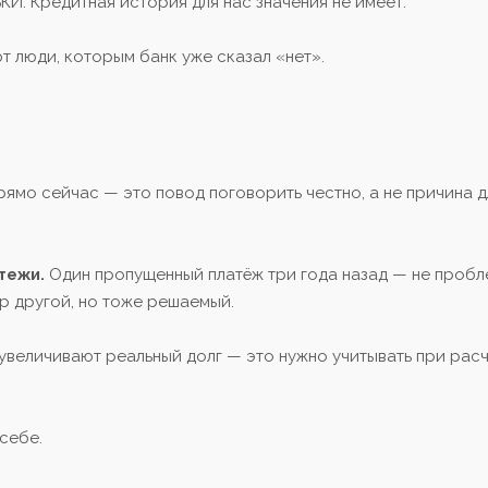
БКИ. Кредитная история для нас значения не имеет.
т люди, которым банк уже сказал «нет».
ямо сейчас — это повод поговорить честно, а не причина д
тежи.
Один пропущенный платёж три года назад — не пробл
р другой, но тоже решаемый.
увеличивают реальный долг — это нужно учитывать при рас
себе.