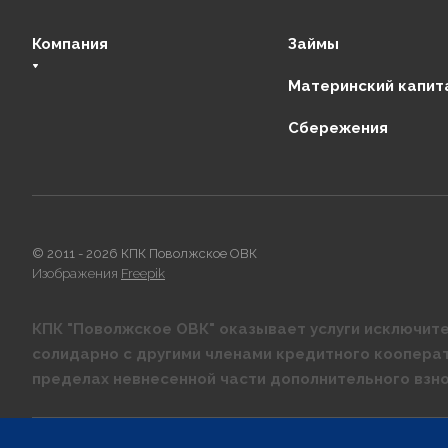
Компания
Займы
Материнский капит
О нас
Сбережения
Финансовая стабильность
Регулирующие органы
Отзывы
Партнеры
Контакты
© 2011 - 2026 КПК Поволжское ОВК
Изображения
Freepik
КПК "Поволжское ОВК" оказывает услуги исключите
солидарно с другими членами кредитного коопера
пределах невнесенной части дополнительного взно